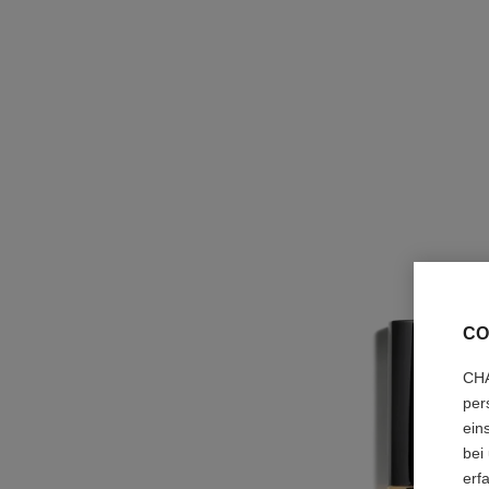
CO
CHA
per
ein
bei
erf