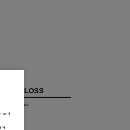
COCO GLOSS
dender Lipgloss
te und
ere