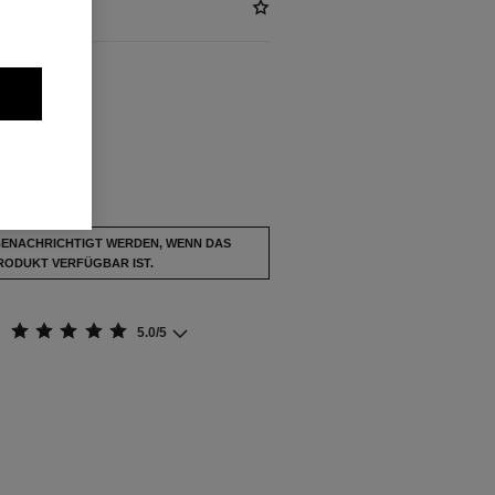
ÜGBAR
PULPE
usverkauft.
BENACHRICHTIGT WERDEN, WENN DAS
RODUKT VERFÜGBAR IST.
5.0/5