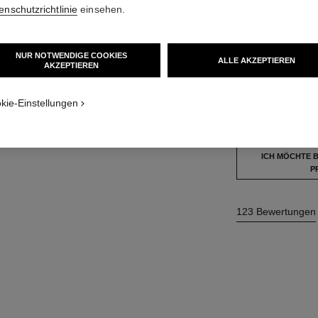
40 €
enschutzrichtlinie
einsehen.
5 NUANCEN VERF
NUR NOTWENDIGE COOKIES
ALLE AKZEPTIEREN
AKZEPTIEREN
r
728 - ROSE 
kie-Einstellungen
Dieses Produkt ist
a
ICH MÖCHTE 
P
123 Bewertungen