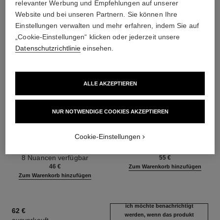
relevanter Werbung und Empfehlungen auf unserer
Website und bei unseren Partnern. Sie können Ihre
Einstellungen verwalten und mehr erfahren, indem Sie auf
„Cookie-Einstellungen“ klicken oder jederzeit unsere
Datenschutzrichtlinie
einsehen.
ALLE AKZEPTIEREN
NUR NOTWENDIGE COOKIES AKZEPTIEREN
baume essentiel
joues contraste intense
Vielseitiger Balsam für
Creme-zu-puder-rouge
Cookie-Einstellungen
Ausstrahlung
Ref. 168242
5 Nuancen verfügbar
Ref. 169050
8 Nuancen verfügbar
55 €
46 €
Zum Warenkorb hinzufügen
Zum Warenkorb hinzufügen
ich möchte benachrichtigt
62 €
werden, wenn das produkt
ausverkauft