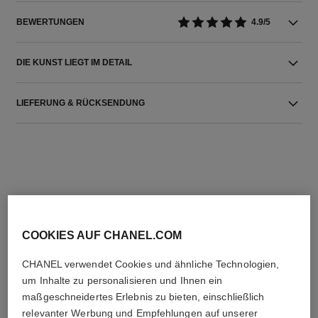
BEWERTUNGEN
4.9/5
DIE KUNST LIEGT IM DETAIL
LIEFERUNG & RÜCKSENDUNG
DIE PERFEKTE KOMBINATION
COOKIES AUF CHANEL.COM
CHANEL verwendet Cookies und ähnliche Technologien,
um Inhalte zu personalisieren und Ihnen ein
maßgeschneidertes Erlebnis zu bieten, einschließlich
relevanter Werbung und Empfehlungen auf unserer