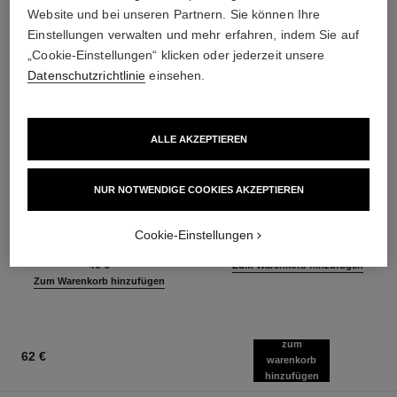
Website und bei unseren Partnern. Sie können Ihre
Einstellungen verwalten und mehr erfahren, indem Sie auf
„Cookie-Einstellungen“ klicken oder jederzeit unsere
Datenschutzrichtlinie
einsehen.
ALLE AKZEPTIEREN
baume essentiel
joues contraste intense
NUR NOTWENDIGE COOKIES AKZEPTIEREN
Vielseitiger Balsam für
Creme-zu-puder-rouge
Ausstrahlung
Ref. 168242
5 Nuancen verfügbar
Cookie-Einstellungen
Ref. 169050
8 Nuancen verfügbar
55 €
46 €
Zum Warenkorb hinzufügen
Zum Warenkorb hinzufügen
zum
62 €
warenkorb
hinzufügen