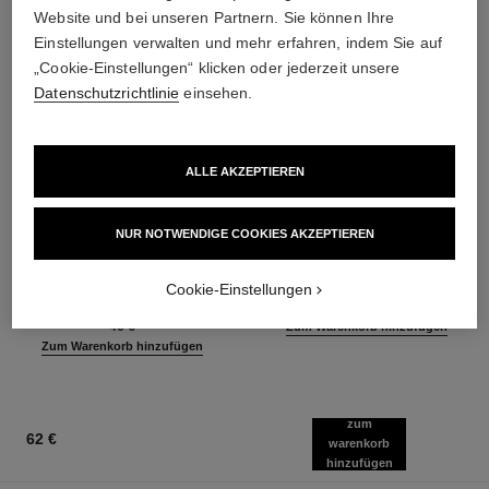
Website und bei unseren Partnern. Sie können Ihre
Einstellungen verwalten und mehr erfahren, indem Sie auf
„Cookie-Einstellungen“ klicken oder jederzeit unsere
Datenschutzrichtlinie
einsehen.
ALLE AKZEPTIEREN
baume essentiel
joues contraste intense
NUR NOTWENDIGE COOKIES AKZEPTIEREN
Vielseitiger Balsam für
Creme-zu-puder-rouge
Ausstrahlung
Ref. 168242
5 Nuancen verfügbar
Cookie-Einstellungen
Ref. 169050
8 Nuancen verfügbar
55 €
46 €
Zum Warenkorb hinzufügen
Zum Warenkorb hinzufügen
zum
62 €
warenkorb
hinzufügen