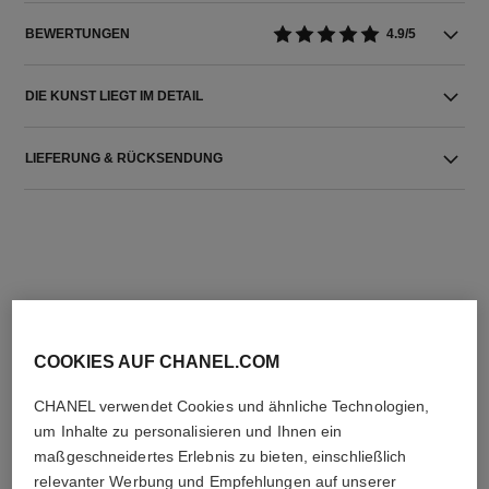
BEWERTUNGEN
4.9/5
DIE KUNST LIEGT IM DETAIL
LIEFERUNG & RÜCKSENDUNG
DIE PERFEKTE KOMBINATION
COOKIES AUF CHANEL.COM
CHANEL verwendet Cookies und ähnliche Technologien,
um Inhalte zu personalisieren und Ihnen ein
maßgeschneidertes Erlebnis zu bieten, einschließlich
relevanter Werbung und Empfehlungen auf unserer