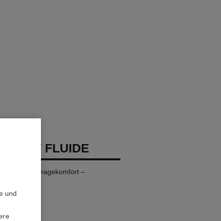
 TEINT FLUIDE
 – Maximaler Tragekomfort –
te und
ere