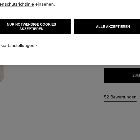
62 €
enschutzrichtlinie
einsehen.
NUR NOTWENDIGE COOKIES
35 NUANCEN VER
ALLE AKZEPTIEREN
AKZEPTIEREN
tur
ON_VISUAL_1
BR42
ON_VISUAL_2
kie-Einstellungen
MEINE NUANCE F
ZUM
52 Bewertungen