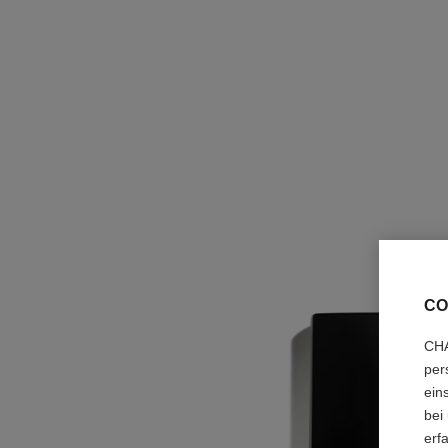
CO
CHA
per
ein
bei
erf