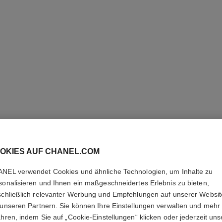
ULTRA LE
OKIES AUF CHANEL.COM
NEL verwendet Cookies und ähnliche Technologien, um Inhalte zu
Ultra-langer Halt
Makelloses Finish
sonalisieren und Ihnen ein maßgeschneidertes Erlebnis zu bieten,
Weitere Details
schließlich relevanter Werbung und Empfehlungen auf unserer Websi
 unseren Partnern. Sie können Ihre Einstellungen verwalten und mehr
Ref. 146356
ahren, indem Sie auf „Cookie-Einstellungen“ klicken oder jederzeit uns