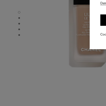
Dat
ULTRA LE TEINT FLUIDE - Standardansicht
ULTRA LE TEINT FLUIDE - Alternative Ansicht 1
ULTRA LE TEINT FLUIDE - Ansicht der grundlegenden Tex
ULTRA LE TEINT FLUIDE - product.packShot.APPLICATI
ULTRA LE TEINT FLUIDE - product.packShot.APPLICATI
Coo