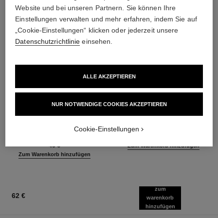
Website und bei unseren Partnern. Sie können Ihre
Einstellungen verwalten und mehr erfahren, indem Sie auf
„Cookie-Einstellungen“ klicken oder jederzeit unsere
Datenschutzrichtlinie
einsehen.
ALLE AKZEPTIEREN
baume essentiel
joues contraste intense
NUR NOTWENDIGE COOKIES AKZEPTIEREN
Vielseitiger Balsam für
Creme-zu-puder-rouge
Ausstrahlung
Ref. 168242
5 Nuancen verfügbar
Cookie-Einstellungen
Ref. 169050
8 Nuancen verfügbar
55 €
46 €
Zum Warenkorb hinzufügen
Zum Warenkorb hinzufügen
zum
62 €
warenkorb
hinzufügen