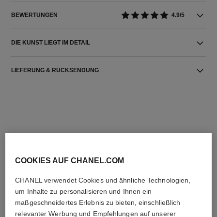
BEWERTUNGEN
4.9/5
DIE KUNST LIEGT IM DETAIL
LIEFERUNG & RÜCKSENDUNG
DIE PERFEKTE KOMBINATION
COOKIES AUF CHANEL.COM
CHANEL verwendet Cookies und ähnliche Technologien,
um Inhalte zu personalisieren und Ihnen ein
maßgeschneidertes Erlebnis zu bieten, einschließlich
relevanter Werbung und Empfehlungen auf unserer