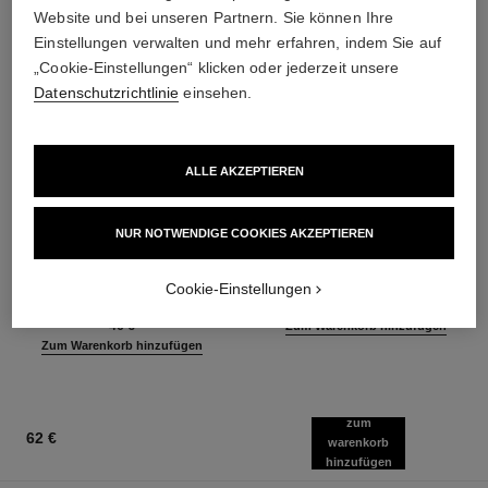
Website und bei unseren Partnern. Sie können Ihre
Einstellungen verwalten und mehr erfahren, indem Sie auf
„Cookie-Einstellungen“ klicken oder jederzeit unsere
Datenschutzrichtlinie
einsehen.
ALLE AKZEPTIEREN
baume essentiel
joues contraste intense
NUR NOTWENDIGE COOKIES AKZEPTIEREN
Vielseitiger Balsam für
Creme-zu-puder-rouge
Ausstrahlung
Ref. 168242
5 Nuancen verfügbar
Cookie-Einstellungen
Ref. 169050
8 Nuancen verfügbar
55 €
46 €
Zum Warenkorb hinzufügen
Zum Warenkorb hinzufügen
zum
62 €
warenkorb
hinzufügen