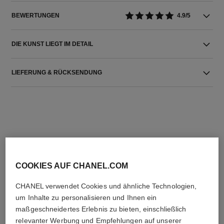
BEWERTUNGEN
4.9/5
DIE KUNST LIEGT IM DETAIL
LIEFERUNG & RÜCKSENDUNG
DIE PERFEKTE KOMBINATION
COOKIES AUF CHANEL.COM
CHANEL verwendet Cookies und ähnliche Technologien,
um Inhalte zu personalisieren und Ihnen ein
maßgeschneidertes Erlebnis zu bieten, einschließlich
relevanter Werbung und Empfehlungen auf unserer