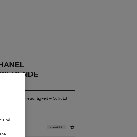
CHANEL
ISIERENDE
ION
ft – Spendet Feuchtigkeit – Schützt
te und
exklusivität
ere