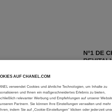
N°1 DE 
REVITAL
FOUNDAT
OKIES AUF CHANEL.COM
Verleiht Leuchtkra
Weitere Details
NEL verwendet Cookies und ähnliche Technologien, um Inhalte zu
sonalisieren und Ihnen ein maßgeschneidertes Erlebnis zu bieten,
Ref. 145787
schließlich relevanter Werbung und Empfehlungen auf unserer Websi
 unseren Partnern. Sie können Ihre Einstellungen verwalten und mehr
75 €
ahren, indem Sie auf „Cookie-Einstellungen“ klicken oder jederzeit uns