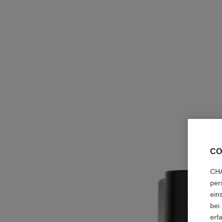
CO
CHA
per
ein
bei
erf