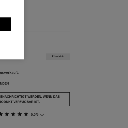
usverkauft.
FÜGBAR
Exklusivität
usverkauft.
INDEN
BENACHRICHTIGT WERDEN, WENN DAS
RODUKT VERFÜGBAR IST.
5.0/5