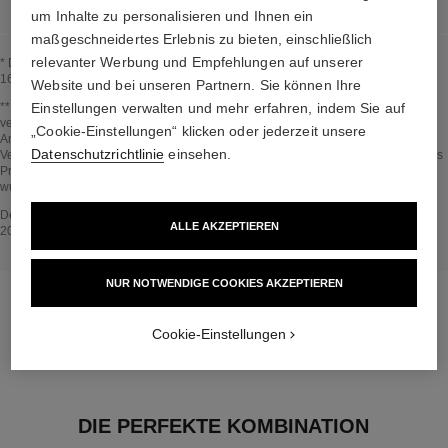
um Inhalte zu personalisieren und Ihnen ein
maßgeschneidertes Erlebnis zu bieten, einschließlich
relevanter Werbung und Empfehlungen auf unserer
* Der Anteil natürlicher und naturnaher Inhaltsstoffe wurde gemäß ISO-Norm
16128 berechnet.
Website und bei unseren Partnern. Sie können Ihre
Zurück zum Titel↩
** Schätzung von April 2021, durchgeführt nach der 2013 vom IPPC
Einstellungen verwalten und mehr erfahren, indem Sie auf
veröffentlichten Methode und in Einklang mit der ISO-Norm 14067. Umfang der
„Cookie-Einstellungen“ klicken oder jederzeit unsere
Analyse: Herstellung von kosmetischen Inhaltsstoffen und
Datenschutzrichtlinie
einsehen.
Verpackungsbestandteilen, Produktion, Vertrieb, Produktverwendung (falls für das
Produkt relevant) und Ende der Lebensdauer der Verpackung. Die Methodik
wurde von Bureau Veritas überprüft.
Zurück zum Titel↩
Der Bereich IM PRODUKT ENTHALTEN entstand auf der Grundlage von im April
ALLE AKZEPTIEREN
2021 gesammelten und geprüften Informationen.
NUR NOTWENDIGE COOKIES AKZEPTIEREN
Cookie-Einstellungen
DIE PERFEKTE KOMBINATION