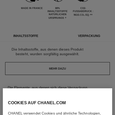
MADE IN FRANCE
88%
CO2-
INHALTSSTOFFE
FUSSABDRUCK : 9
NATÜRLICHEN
**
61G.CO₂ EQ.
*
URSPRUNGS
INHALTSSTOFFE
VERPACKUNG
Die Inhaltsstoffe, aus denen dieses Produkt
besteht, wurden sorgfältig ausgewählt.
MEHR DAZU
Die Elemente, aus denen sich diese Verpackung
zusammensetzt, wurden sorgfältig gestaltet.
COOKIES AUF CHANEL.COM
MEHR DAZU
CHANEL verwendet Cookies und ähnliche Technologien,