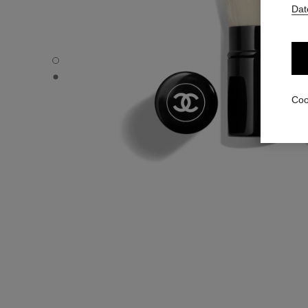
Dat
PINCEAU KABUKI RETRACTABLE N°108 - Standardansich
PINCEAU KABUKI RETRACTABLE N°108 - Alternative Ansi
Coo