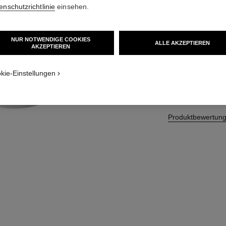
enschutzrichtlinie
einsehen.
Einziehbarer Pude
Weitere Details
Ref. 138861
NUR NOTWENDIGE COOKIES
t
ALLE AKZEPTIEREN
AKZEPTIEREN
51 €
cht 1
kie-Einstellungen
ZUM
Produktbewertun