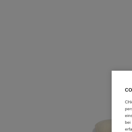
CO
CHA
per
ein
bei
erf