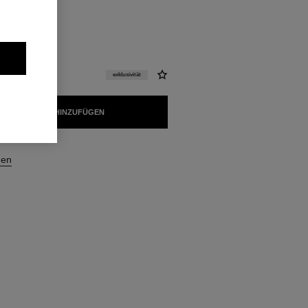
r-pinsel
exklusivität
 WARENKORB HINZUFÜGEN
gen