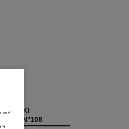
 KABUKI
te und
ABLE N°108
ere