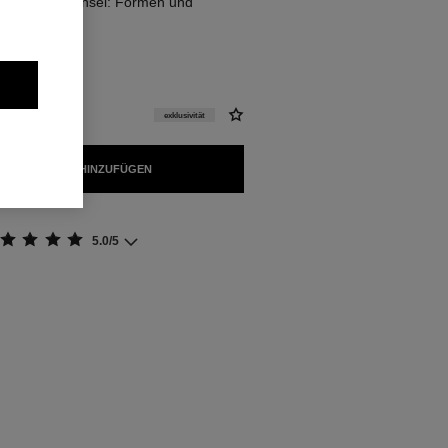
ugenbrauen-pinsel: Formen und
exklusivität
 WARENKORB HINZUFÜGEN
5.0/5