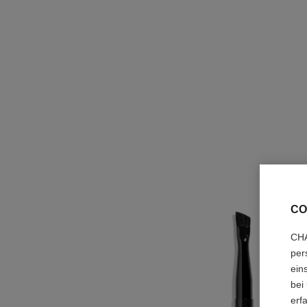
CO
CHA
per
ein
bei
erf