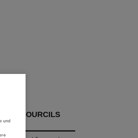
 DUO SOURCILS
te und
ere