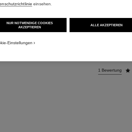
Doppelseitiger A
enschutzrichtlinie
einsehen.
Definieren
Weitere Details
Ref. 138851
NUR NOTWENDIGE COOKIES
ALLE AKZEPTIEREN
AKZEPTIEREN
41 €
kie-Einstellungen
ZUM
1 Bewertung