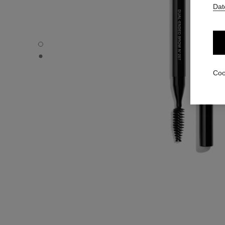
Dat
PINCEAU DUO SOURCILS N°207 - Standardansicht
PINCEAU DUO SOURCILS N°207 - Alternative Ansicht 1
Coo