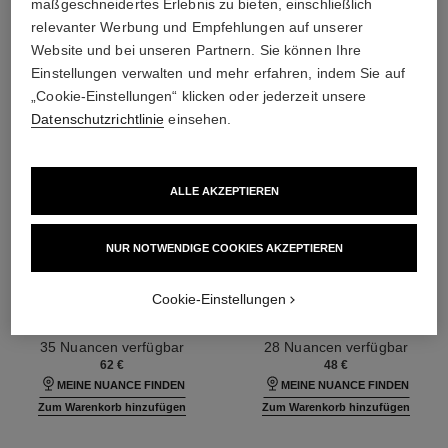
maßgeschneidertes Erlebnis zu bieten, einschließlich
relevanter Werbung und Empfehlungen auf unserer
Website und bei unseren Partnern. Sie können Ihre
Einstellungen verwalten und mehr erfahren, indem Sie auf
„Cookie-Einstellungen“ klicken oder jederzeit unsere
Datenschutzrichtlinie
einsehen.
ALLE AKZEPTIEREN
NUR NOTWENDIGE COOKIES AKZEPTIEREN
ultra le teint fluide
ultra le teint le correcteur
Cookie-Einstellungen
Ultra-langer Halt – Maximaler
Concealer – Langer Halt –
Tragekomfort – Makelloses
Maximaler Tragekomfort –
Ref. 146314
Finish
Ref. 178012
Makelloses Finish
35 Nuancen verfügbar
28 Nuancen verfügbar
62 €
48 €
MEINE NUANCE FINDEN
MEINE NUANCE FINDEN
Zum Warenkorb hinzufügen
Zum Warenkorb hinzufügen