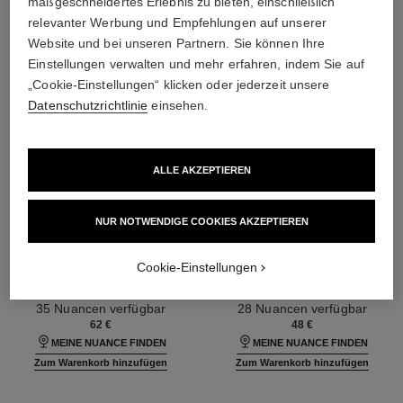
maßgeschneidertes Erlebnis zu bieten, einschließlich
relevanter Werbung und Empfehlungen auf unserer
Website und bei unseren Partnern. Sie können Ihre
Einstellungen verwalten und mehr erfahren, indem Sie auf
„Cookie-Einstellungen“ klicken oder jederzeit unsere
Datenschutzrichtlinie
einsehen.
ALLE AKZEPTIEREN
NUR NOTWENDIGE COOKIES AKZEPTIEREN
ultra le teint fluide
ultra le teint le correcteur
Cookie-Einstellungen
Ultra-langer Halt – Maximaler
Concealer – Langer Halt –
Tragekomfort – Makelloses
Maximaler Tragekomfort –
Ref. 146314
Finish
Ref. 178012
Makelloses Finish
35 Nuancen verfügbar
28 Nuancen verfügbar
62 €
48 €
MEINE NUANCE FINDEN
MEINE NUANCE FINDEN
Zum Warenkorb hinzufügen
Zum Warenkorb hinzufügen