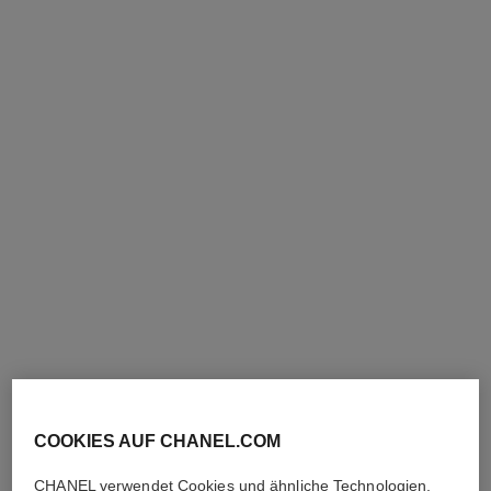
le vernis
le vernis
Farbe und Glanz mit Langem
Farbe und Glanz mit Langem
Halt
Halt
Ref. 179387
Ref. 179377
387 - PERFORMER
377 - MODERNISTE
34 €
34 €
Zum Warenkorb hinzufügen
Zum Warenkorb hinzufügen
COOKIES AUF CHANEL.COM
CHANEL verwendet Cookies und ähnliche Technologien,