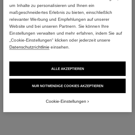
um Inhalte zu personalisieren und Ihnen ein
maßgeschneidertes Erlebnis zu bieten, einschließlich
relevanter Werbung und Empfehlungen auf unserer
le vernis
le vernis
Website und bei unseren Partnern. Sie können Ihre
Langanhaltend
Langanhaltend
Einstellungen verwalten und mehr erfahren, indem Sie auf
Ref. 179197
Ref. 179195
197 - ARTISTE
195 - POÈTE
„Cookie-Einstellungen“ klicken oder jederzeit unsere
34 €
34 €
Datenschutzrichtlinie
einsehen.
Zum Warenkorb hinzufügen
Zum Warenkorb hinzufügen
ALLE AKZEPTIEREN
NUR NOTWENDIGE COOKIES AKZEPTIEREN
Cookie-Einstellungen