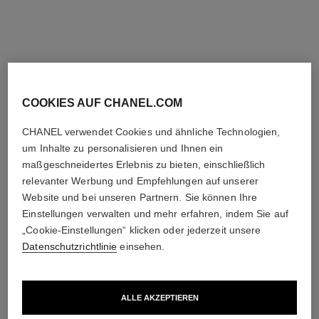
Anprobieren
Anprobieren
Zum Warenkorb hinzufügen
Zum Warenkorb hinzufügen
exklusivität
exklusivität
COOKIES AUF CHANEL.COM
CHANEL verwendet Cookies und ähnliche Technologien,
um Inhalte zu personalisieren und Ihnen ein
maßgeschneidertes Erlebnis zu bieten, einschließlich
relevanter Werbung und Empfehlungen auf unserer
Website und bei unseren Partnern. Sie können Ihre
Einstellungen verwalten und mehr erfahren, indem Sie auf
rouge allure velvet
31 le rouge – le coffret
„Cookie-Einstellungen“ klicken oder jederzeit unsere
Limitierte Edition – Set Aus 2
Set mit Lippenstift und
Datenschutzrichtlinie
einsehen.
Mattierenden Lippenstiften
Nachfüllungen
Ref. 101126
mit Hoher Farbintensität
Ref. 171509
Preis auf Anfrage
125 €
Details anzeigen
Zum Warenkorb hinzufügen
ALLE AKZEPTIEREN
exklusivität
exklusivität