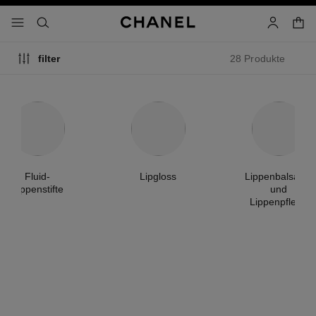
chkontrast aktiviert
waren
menü - hauptnavigation
- hauptnavigation
suchen
konto
28 Produkte
filter
Fluid-
Lipgloss
Lippenbalsame
Lippenstifte
und
Lippenpflege
exklusivität
neu