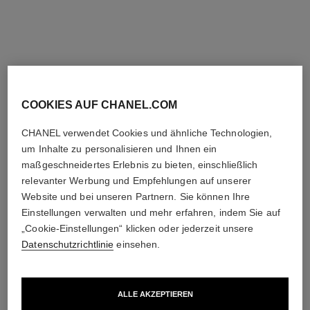
Zum Warenkorb hinzufügen
Zum Warenkorb hinzufügen
limitierte
exklusivität
edition
COOKIES AUF CHANEL.COM
CHANEL verwendet Cookies und ähnliche Technologien,
um Inhalte zu personalisieren und Ihnen ein
maßgeschneidertes Erlebnis zu bieten, einschließlich
relevanter Werbung und Empfehlungen auf unserer
Website und bei unseren Partnern. Sie können Ihre
rouge allure velvet
rouge allure velvet
Der Leuchtend Matte
Limitierte Edition – Set Aus 2
Einstellungen verwalten und mehr erfahren, indem Sie auf
Lippenstift
Mattierenden Lippenstiften
„Cookie-Einstellungen“ klicken oder jederzeit unsere
Ref. 162387
Ref. 101126
mit Hoher Farbintensität
387 - ROUGE NOIR
125 €
Datenschutzrichtlinie
einsehen.
55 €
Zum Warenkorb hinzufügen
Anprobieren
ALLE AKZEPTIEREN
Zum Warenkorb hinzufügen