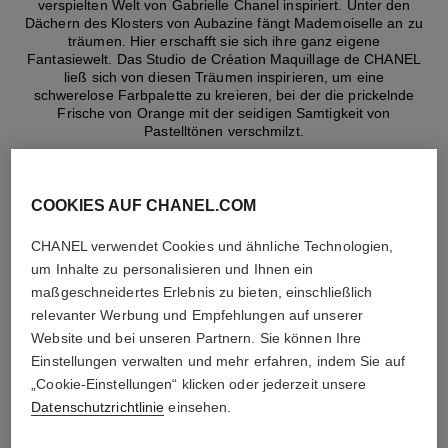
verspielten Welt von Gabrielle Chanel inspiriert. Unter den
Dächern des Klosters von Aubazine fängt Mademoiselle an zu
träumen. Hier erschafft sie sich ihre ganz eigene
Fantasiewelt. Das Studio de Création Maquillage de CHANEL
ließ sich von diesen Träumen inspirieren, um eine
schwerelose Farbpalette zu kreieren, bei der die prickelnde
Frische von Orange mit der seidigen Samtigkeit von
Pastelltönen verschmilzt.
COOKIES AUF CHANEL.COM
CHANEL verwendet Cookies und ähnliche Technologien,
um Inhalte zu personalisieren und Ihnen ein
maßgeschneidertes Erlebnis zu bieten, einschließlich
relevanter Werbung und Empfehlungen auf unserer
Website und bei unseren Partnern. Sie können Ihre
Einstellungen verwalten und mehr erfahren, indem Sie auf
„Cookie-Einstellungen“ klicken oder jederzeit unsere
Datenschutzrichtlinie
einsehen.