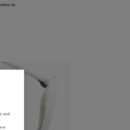
rbton im
te und
ere