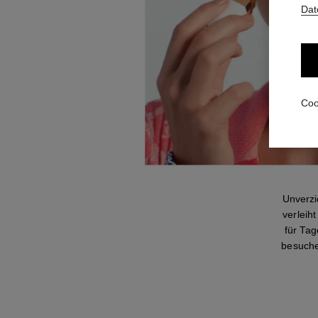
Dat
Coo
Unverz
verleih
für Ta
besuche