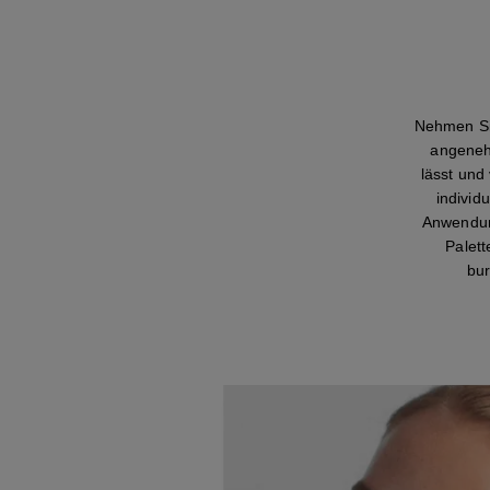
Nehmen Si
angeneh
lässt und
individ
Anwendung
Palett
bur