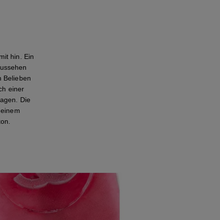
t hin. Ein
aussehen
h Belieben
ch einer
ragen. Die
u einem
ton.