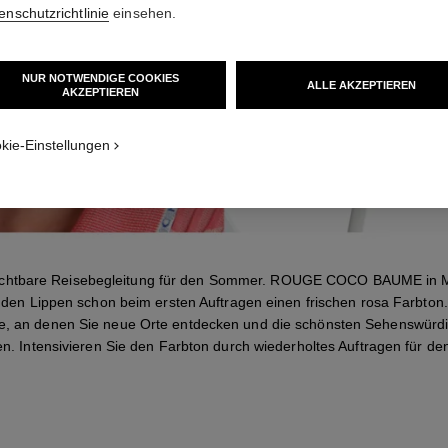
enschutzrichtlinie
einsehen.
NUR NOTWENDIGE COOKIES
ALLE AKZEPTIEREN
AKZEPTIEREN
kie-Einstellungen
ichtbare Reisebegleitung für den Sommer. ROUGE COCO BAUME in 
t den Lippen schon beim ersten Auftragen einen frischen rosa Farbton.
ge, an denen Sie neue Orte entdecken und die schönsten Sehenswürdi
n. Intensivieren Sie den Farbton durch wiederholtes Auftragen für de