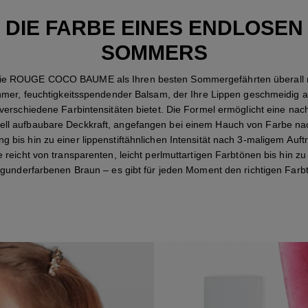
DIE FARBE EINES ENDLOSEN
SOMMERS
e ROUGE COCO BAUME als Ihren besten Sommergefährten überall mi
mer, feuchtigkeitsspendender Balsam, der Ihre Lippen geschmeidig 
 verschiedene Farbintensitäten bietet. Die Formel ermöglicht eine nac
uell aufbaubare Deckkraft, angefangen bei einem Hauch von Farbe na
 bis hin zu einer lippenstiftähnlichen Intensität nach 3-maligem Auft
e reicht von transparenten, leicht perlmuttartigen Farbtönen bis hin z
gunderfarbenen Braun – es gibt für jeden Moment den richtigen Farb