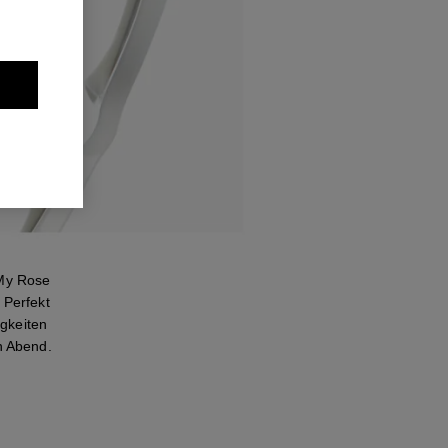
My Rose
 Perfekt
gkeiten
n Abend.