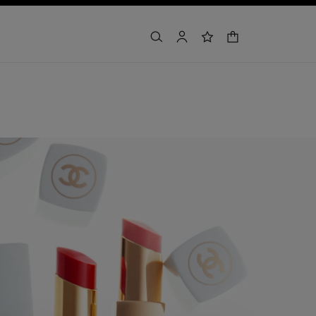
warenkorb
suchen
konto
wunschliste