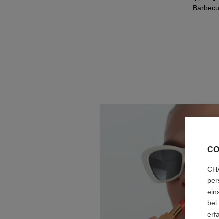
Barbecu
CO
CHA
per
ein
bei
erf