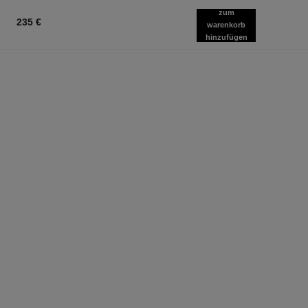
zum
235 €
warenkorb
hinzufügen