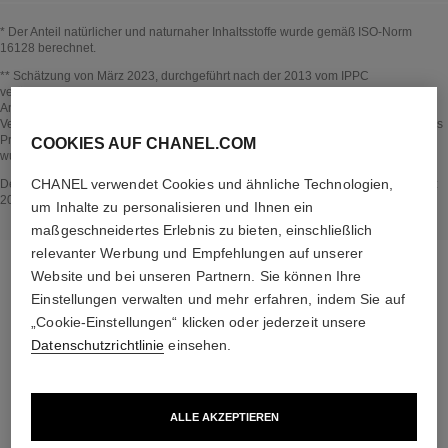
* Der Anteil natürlicher und naturnaher Inhaltsstoffe wurde gemäß ISO-Norm
16128 berechnet.
Zurück zum Titel↩
** Schätzung von März 2023, durchgeführt nach der 2013 vom IPPC
veröffentlichten Methode und in Einklang mit der ISO-Norm 14067. Umfang der
Analyse: Herstellung von kosmetischen Inhaltsstoffen und
Verpackungsbestandteilen, Produktion, Vertrieb, Produktverwendung (falls für das
Produkt relevant) und Ende der Lebensdauer der Verpackung. Die Methodik
COOKIES AUF CHANEL.COM
wurde von Bureau Veritas überprüft.
Zurück zum Titel↩
CHANEL verwendet Cookies und ähnliche Technologien,
Der Bereich IM PRODUKT ENTHALTEN entstand auf der Grundlage von im Marz
2023 gesammelten und geprüften Informationen.
um Inhalte zu personalisieren und Ihnen ein
maßgeschneidertes Erlebnis zu bieten, einschließlich
relevanter Werbung und Empfehlungen auf unserer
Website und bei unseren Partnern. Sie können Ihre
Einstellungen verwalten und mehr erfahren, indem Sie auf
„Cookie-Einstellungen“ klicken oder jederzeit unsere
die passende routine
Datenschutzrichtlinie
einsehen.
ALLE AKZEPTIEREN