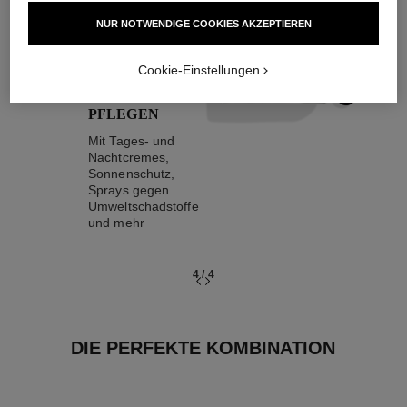
04
NUR NOTWENDIGE COOKIES AKZEPTIEREN
Cookie-Einstellungen
PFLEGEN
Mit Tages- und
Nachtcremes,
Sonnenschutz,
Sprays gegen
Umweltschadstoffe
und mehr
4
/
4
DIE PERFEKTE KOMBINATION