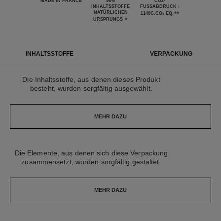
MADE IN FRANCE
96%
CO2-
INHALTSSTOFFE
FUSSABDRUCK : 1
NATÜRLICHEN
**
140G.CO₂ EQ.
*
URSPRUNGS
INHALTSSTOFFE
VERPACKUNG
Die Inhaltsstoffe, aus denen dieses Produkt
besteht, wurden sorgfältig ausgewählt.
MEHR DAZU
Die Elemente, aus denen sich diese Verpackung
zusammensetzt, wurden sorgfältig gestaltet.
MEHR DAZU