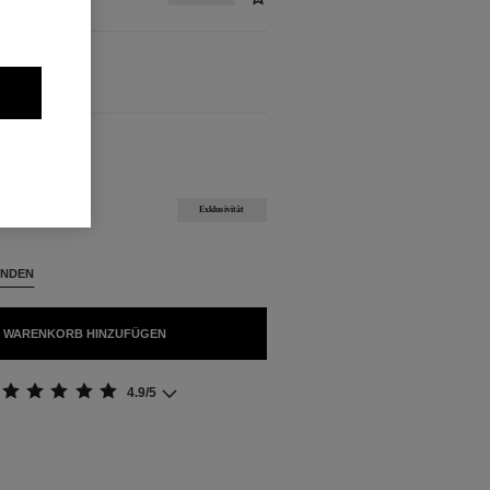
FÜGBAR
Exklusivität
INDEN
 WARENKORB HINZUFÜGEN
4.9/5