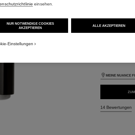
enschutzrichtlinie
einsehen.
GRÖSSE
40 ml
NUR NOTWENDIGE COOKIES
ALLE AKZEPTIEREN
AKZEPTIEREN
enden Textur
APPLICATION_VISUAL_1
24 NUANCEN VER
APPLICATION_VISUAL_2
kie-Einstellungen
B70
MEINE NUANCE F
ZUM
14 Bewertungen