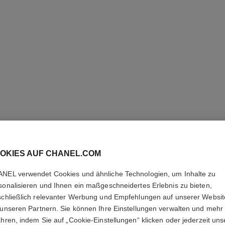
SUBLIMA
TEINT
OKIES AUF CHANEL.COM
Die Ultimative Se
NEL verwendet Cookies und ähnliche Technologien, um Inhalte zu
Ebenmässigkeit u
sonalisieren und Ihnen ein maßgeschneidertes Erlebnis zu bieten,
Weitere Details
schließlich relevanter Werbung und Empfehlungen auf unserer Websi
Ref. 147180
 unseren Partnern. Sie können Ihre Einstellungen verwalten und mehr
ahren, indem Sie auf „Cookie-Einstellungen“ klicken oder jederzeit uns
168 €