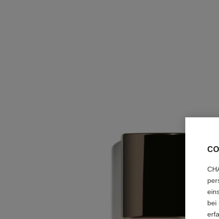
CO
CHA
per
ein
bei
erf