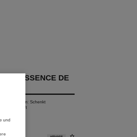
GE L’ESSENCE DE
rum-foundation: Schenkt
nd Leuchtkraft
te und
ere
exklusivität