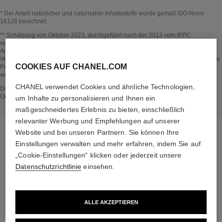
* Der Anteil natürlicher und naturnaher Inhaltsstoffe wurde gemäß ISO-Norm
16128 berechnet.
Zurück zum Titel↩
** Schätzung von Oktober 2023, durchgeführt nach der 2013 vom IPPC
veröffentlichten Methode und in Einklang mit der ISO-Norm 14067. Umfang der
Analyse: Herstellung von kosmetischen Inhaltsstoffen und
Verpackungsbestandteilen, Produktion, Vertrieb, Produktverwendung (falls für das
COOKIES AUF CHANEL.COM
Produkt relevant) und Ende der Lebensdauer der Verpackung. Die Methodik
wurde von Bureau Veritas überprüft.
CHANEL verwendet Cookies und ähnliche Technologien,
Zurück zum Titel↩
Der Bereich IM PRODUKT ENTHALTEN entstand auf der Grundlage von im
Oktober 2023 gesammelten und geprüften Informationen.
um Inhalte zu personalisieren und Ihnen ein
maßgeschneidertes Erlebnis zu bieten, einschließlich
relevanter Werbung und Empfehlungen auf unserer
Website und bei unseren Partnern. Sie können Ihre
Einstellungen verwalten und mehr erfahren, indem Sie auf
„Cookie-Einstellungen“ klicken oder jederzeit unsere
die passende routine
Datenschutzrichtlinie
einsehen.
ALLE AKZEPTIEREN