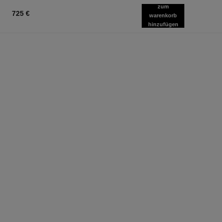
zum
725 €
warenkorb
hinzufügen