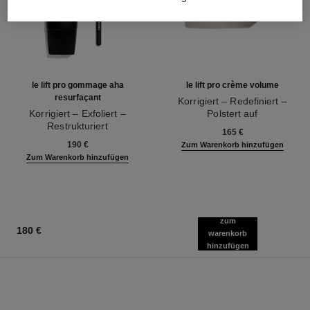
le lift pro gommage aha
le lift pro crème volume
resurfaçant
Korrigiert – Redefiniert –
Korrigiert – Exfoliert –
Polstert auf
Restrukturiert
Ref. 141740
165 €
Ref. 133130
190 €
Zum Warenkorb hinzufügen
Zum Warenkorb hinzufügen
zum
180 €
warenkorb
hinzufügen