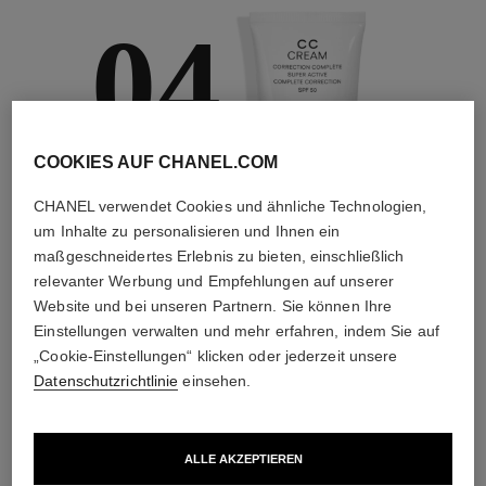
04
COOKIES AUF CHANEL.COM
PFLEGEN
CHANEL verwendet Cookies und ähnliche Technologien,
Mit Tages- und
um Inhalte zu personalisieren und Ihnen ein
Nachtcremes,
Sonnenschutz,
maßgeschneidertes Erlebnis zu bieten, einschließlich
Sprays gegen
relevanter Werbung und Empfehlungen auf unserer
Umweltschadstoffe
Website und bei unseren Partnern. Sie können Ihre
und mehr
Einstellungen verwalten und mehr erfahren, indem Sie auf
„Cookie-Einstellungen“ klicken oder jederzeit unsere
Datenschutzrichtlinie
einsehen.
4
/
4
DIE PERFEKTE KOMBINATION
ALLE AKZEPTIEREN