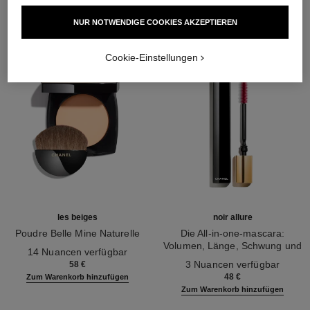
NUR NOTWENDIGE COOKIES AKZEPTIEREN
Cookie-Einstellungen
les beiges
noir allure
Poudre Belle Mine Naturelle
Die All-in-one-mascara:
Ref. 185872
Volumen, Länge, Schwung und
14 Nuancen verfügbar
Ref. 190010
Definition
3 Nuancen verfügbar
58 €
48 €
Zum Warenkorb hinzufügen
Zum Warenkorb hinzufügen