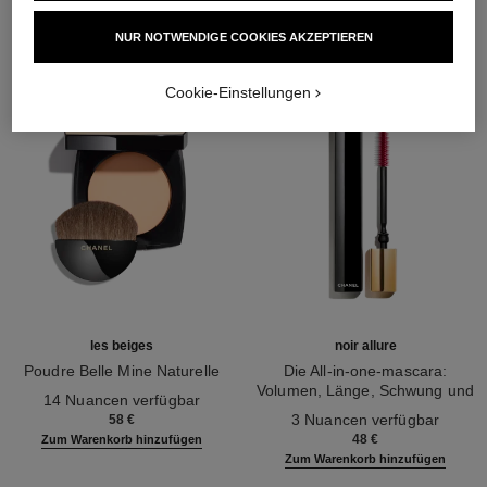
NUR NOTWENDIGE COOKIES AKZEPTIEREN
Cookie-Einstellungen
les beiges
noir allure
Poudre Belle Mine Naturelle
Die All-in-one-mascara:
Ref. 185872
Volumen, Länge, Schwung und
14 Nuancen verfügbar
Ref. 190010
Definition
3 Nuancen verfügbar
58 €
48 €
Zum Warenkorb hinzufügen
Zum Warenkorb hinzufügen