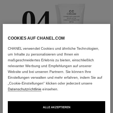
04
COOKIES AUF CHANEL.COM
PFLEGEN
CHANEL verwendet Cookies und ähnliche Technologien,
Mit Tages- und
um Inhalte zu personalisieren und Ihnen ein
Nachtcremes,
maßgeschneidertes Erlebnis zu bieten, einschließlich
Sonnenschutz,
Sprays gegen
relevanter Werbung und Empfehlungen auf unserer
Umweltschadstoffe
Website und bei unseren Partnern. Sie können Ihre
und mehr
Einstellungen verwalten und mehr erfahren, indem Sie auf
„Cookie-Einstellungen“ klicken oder jederzeit unsere
Datenschutzrichtlinie
einsehen.
4
/
4
ALLE AKZEPTIEREN
DIE PERFEKTE KOMBINATION