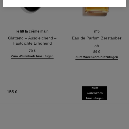
le lift la crème main
n°5
Glättend – Ausgleichend –
Eau de Parfum Zerstäuber
Hautdichte Erhöhend
Ref. 125530
ab
Ref. 141640
70 €
89 €
Zum Warenkorb hinzufügen
Zum Warenkorb hinzufügen
zum
155 €
warenkorb
hinzufügen