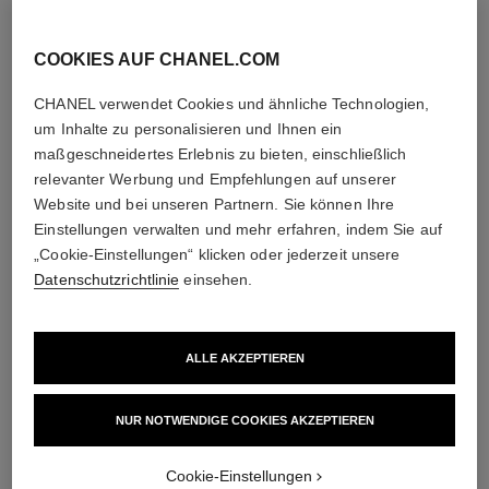
Nachtcremes,
Sonnenschutz,
Sprays gegen
COOKIES AUF CHANEL.COM
Umweltschadstoffe
und mehr
CHANEL verwendet Cookies und ähnliche Technologien,
um Inhalte zu personalisieren und Ihnen ein
maßgeschneidertes Erlebnis zu bieten, einschließlich
4
/
4
relevanter Werbung und Empfehlungen auf unserer
Website und bei unseren Partnern. Sie können Ihre
Einstellungen verwalten und mehr erfahren, indem Sie auf
DIE PERFEKTE KOMBINATION
„Cookie-Einstellungen“ klicken oder jederzeit unsere
Datenschutzrichtlinie
einsehen.
ALLE AKZEPTIEREN
NUR NOTWENDIGE COOKIES AKZEPTIEREN
Cookie-Einstellungen