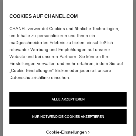
Nachtcremes,
Sonnenschutz,
Sprays gegen
COOKIES AUF CHANEL.COM
Umweltschadstoffe
und mehr
CHANEL verwendet Cookies und ähnliche Technologien,
um Inhalte zu personalisieren und Ihnen ein
maßgeschneidertes Erlebnis zu bieten, einschließlich
relevanter Werbung und Empfehlungen auf unserer
4
/
4
Website und bei unseren Partnern. Sie können Ihre
Einstellungen verwalten und mehr erfahren, indem Sie auf
DIE PERFEKTE KOMBINATION
„Cookie-Einstellungen“ klicken oder jederzeit unsere
Datenschutzrichtlinie
einsehen.
ALLE AKZEPTIEREN
NUR NOTWENDIGE COOKIES AKZEPTIEREN
Cookie-Einstellungen