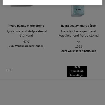
hydra beauty micro crème
hydra beauty micro sérum
Hydratisierend Aufpolsternd
Feuchtigkeitsspendend
Stärkend
Ausgleichend Aufpolsternd
Ref. 133350
Ref. 133325
ab
97 €
Zum Warenkorb hinzufügen
100 €
Zum Warenkorb hinzufügen
zum
60 €
warenkorb
hinzufügen