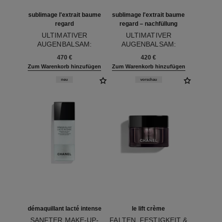
sublimage l'extrait baume
sublimage l'extrait baume
regard
regard – nachfüllung
ULTIMATIVER
ULTIMATIVER
AUGENBALSAM:
AUGENBALSAM:
Ref. 133640
REGENERIERT UND
Ref. 133645
REGENERIERT UND
470 €
420 €
BAUT AUF
BAUT AUF
Zum Warenkorb hinzufügen
Zum Warenkorb hinzufügen
neu
vorschau
démaquillant lacté intense
le lift crème
SANFTER MAKE-UP-
FALTEN, FESTIGKEIT &