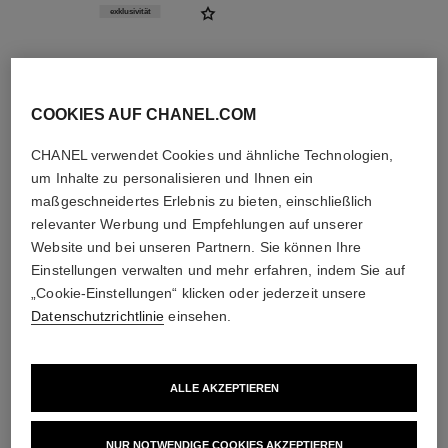
exklusivität
COOKIES AUF CHANEL.COM
CHANEL verwendet Cookies und ähnliche Technologien,
um Inhalte zu personalisieren und Ihnen ein
maßgeschneidertes Erlebnis zu bieten, einschließlich
relevanter Werbung und Empfehlungen auf unserer
Website und bei unseren Partnern. Sie können Ihre
Einstellungen verwalten und mehr erfahren, indem Sie auf
éclat premier bright 3-in-1
oil
„Cookie-Einstellungen“ klicken oder jederzeit unsere
DREIPHASIGES ÖL FÜR
Datenschutzrichtlinie
einsehen.
LEUCHTKRAFT,
Ref. 133540
EBENMÄSSIGKEIT UND
139 €
SCHUTZ
Zum Warenkorb hinzufügen
ALLE AKZEPTIEREN
NUR NOTWENDIGE COOKIES AKZEPTIEREN