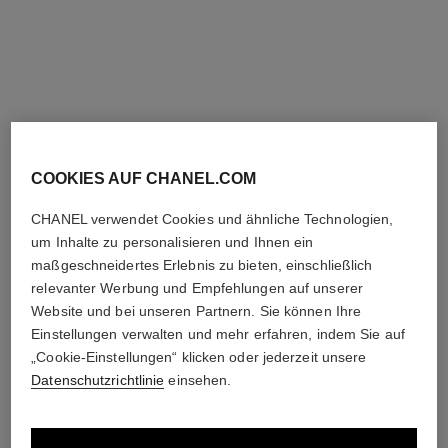
le lift pro gommage aha
hydra beauty masque de nuit au
resurfaçant
camélia
Korrigiert – Exfoliert –
Hydratisierende und
Restrukturiert
Sauerstoff Spendende Maske
Ref. 133130
Ref. 141090
für die Nacht
190 €
80 €
Zum Warenkorb hinzufügen
Zum Warenkorb hinzufügen
COOKIES AUF CHANEL.COM
CHANEL verwendet Cookies und ähnliche Technologien,
um Inhalte zu personalisieren und Ihnen ein
maßgeschneidertes Erlebnis zu bieten, einschließlich
relevanter Werbung und Empfehlungen auf unserer
Website und bei unseren Partnern. Sie können Ihre
Einstellungen verwalten und mehr erfahren, indem Sie auf
„Cookie-Einstellungen“ klicken oder jederzeit unsere
Datenschutzrichtlinie
einsehen.
hydra beauty camellia repair
le masque
mask
Exfolierende Maske mit
Beruhigende Repair-maske
Kamelie