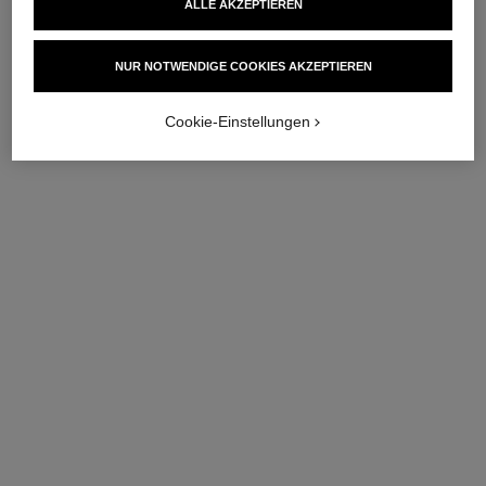
ALLE AKZEPTIEREN
zur Intensiven
Ref. 133230
70 €
Ref. 141910
Feuchtigkeitsversorgung
70 €
Zum Warenkorb hinzufügen
NUR NOTWENDIGE COOKIES AKZEPTIEREN
Zum Warenkorb hinzufügen
Cookie-Einstellungen