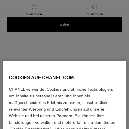
auswählen
geschenkkarte
auswählen
online-geschenk
weiter
Sie haben bereits eine Geschenkkarte oder
COOKIES AUF CHANEL.COM
eine E-Geschenkkarte?
CHANEL verwendet Cookies und ähnliche Technologien,
GUTHABEN ABRUFEN
um Inhalte zu personalisieren und Ihnen ein
maßgeschneidertes Erlebnis zu bieten, einschließlich
relevanter Werbung und Empfehlungen auf unserer
Website und bei unseren Partnern. Sie können Ihre
Einstellungen verwalten und mehr erfahren, indem Sie auf
„Cookie-Einstellungen“ klicken oder jederzeit unsere