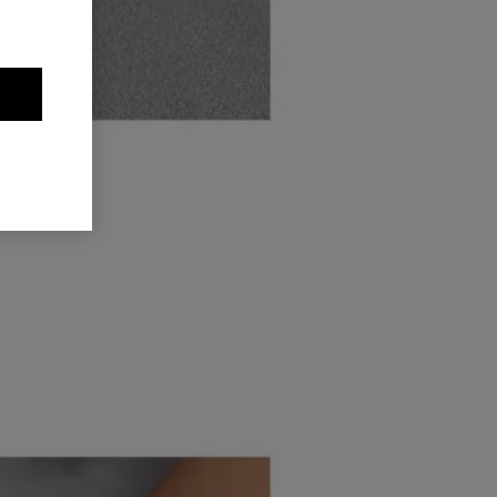
sten Look
telle auf
w.