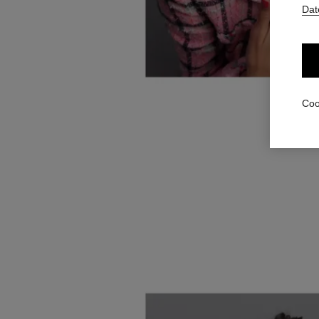
Dat
Coo
Tragen S
zu unter
I