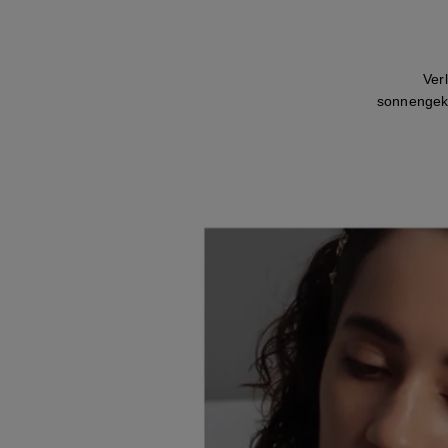
Ver
sonnengekü