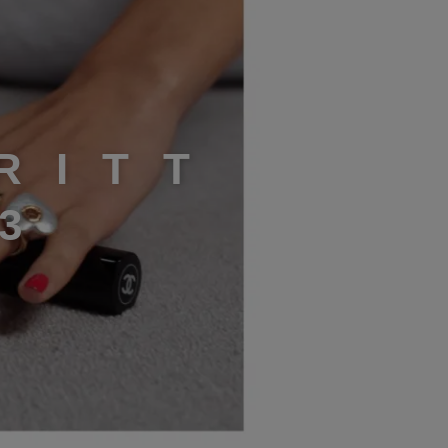
R
I
T
T
3