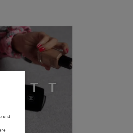
R
I
T
T
2
te und
ere