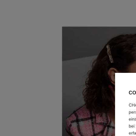
CO
CHA
per
ein
bei
erf