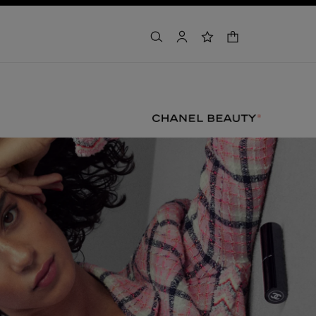
warenkorb
suchen
konto
wunschliste