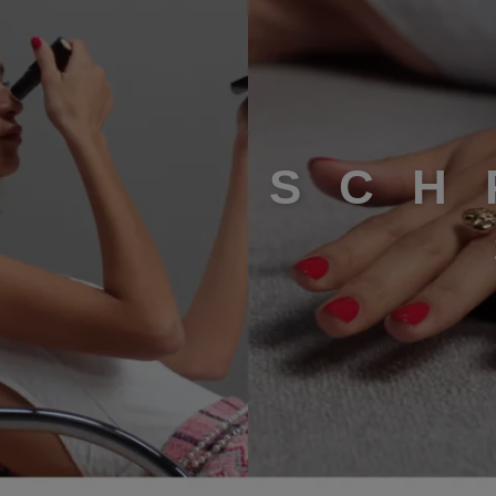
S
C
H