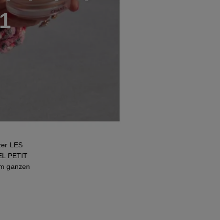
1
zer LES
EL PETIT
em ganzen