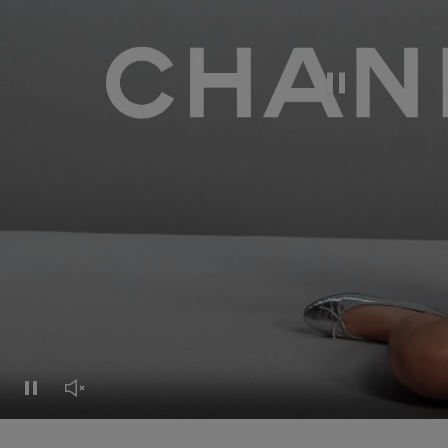
Video pausieren
Video pausieren
Video-Stummschaltung deaktivieren