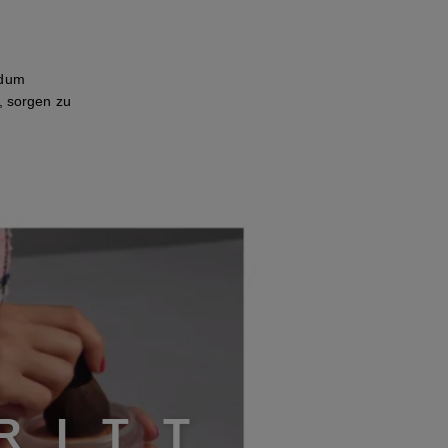
ndum
, sorgen zu
R
I
T
T