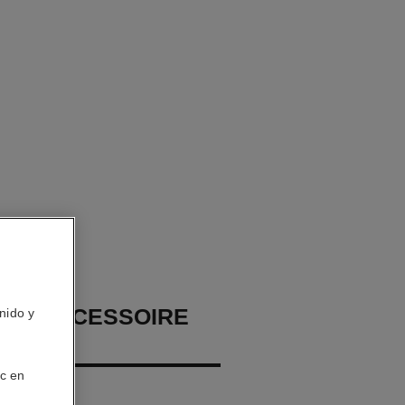
 PRO ACCESSOIRE
nido y
SAGE
ic en
r – Alisar