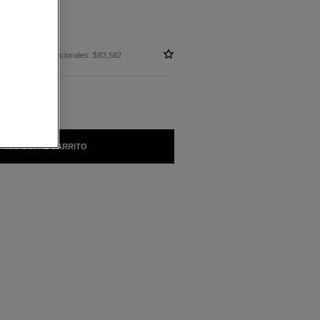
 sin impuestos nacionales: $83,582
AÑADIR AL CARRITO