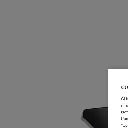
CO
CHA
ofr
rec
Pue
"Co