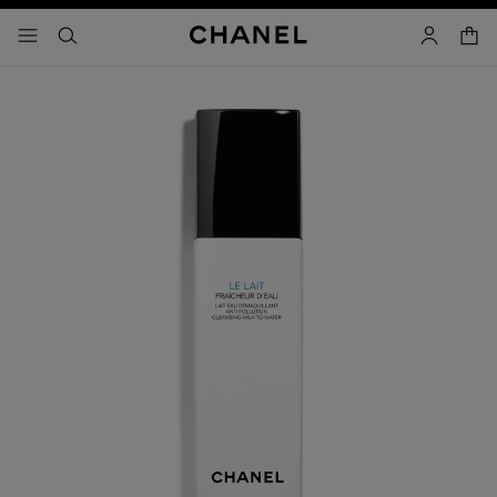
activar contraste alto
- navegación principal
buscar
cuenta
cest