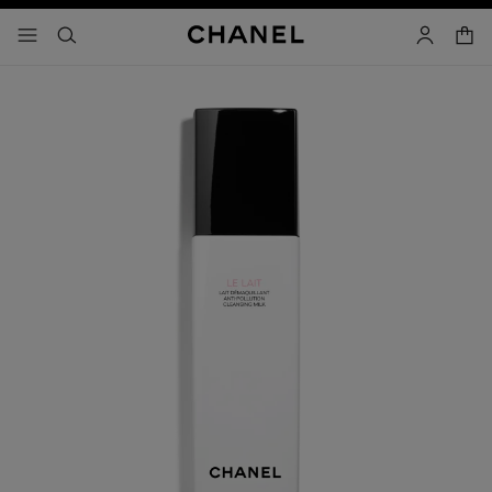
activar contraste alto
- navegación principal
buscar
cuenta
cest