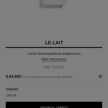
LE LAIT
Leche Desmaquillante Antipolución
Más información
Ref. 141420
$ 84.600
*
precio sin impuestos nacionales: $66,834
TAMAÑO
150 ml
AÑADIR AL CARRITO