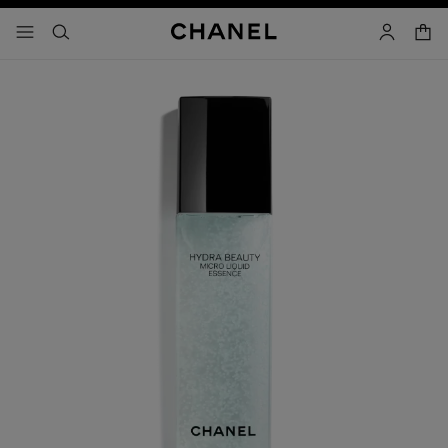
activar contraste alto
- navegación principal
buscar
cuenta
cest