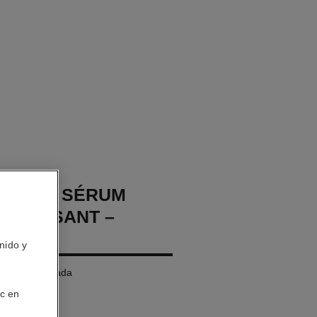
CHANEL SÉRUM
VITALISANT –
A
nido y
– Abre la Mirada
ic en