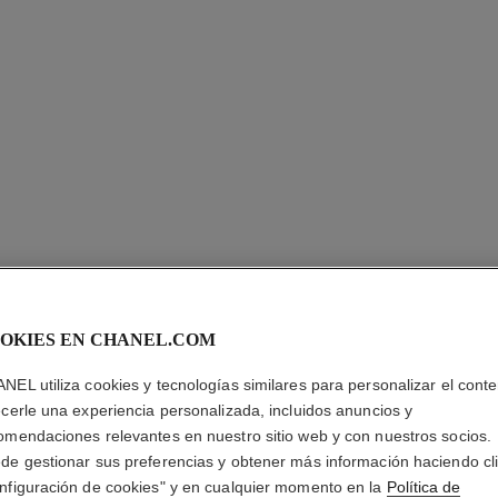
N°1 DE 
YEUX RE
OKIES EN CHANEL.COM
RECARG
NEL utiliza cookies y tecnologías similares para personalizar el conte
ecerle una experiencia personalizada, incluidos anuncios y
Alisa – Descansa 
omendaciones relevantes en nuestro sitio web y con nuestros socios.
Más información
de gestionar sus preferencias y obtener más información haciendo cl
nfiguración de cookies" y en cualquier momento en la
Política de
Ref. 140045