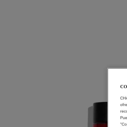
CO
CHA
ofr
rec
Pue
"Co