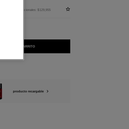
 sin impuestos nacionales: $129,955
AÑADIR AL CARRITO
producto recargable