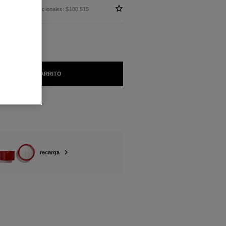
 sin impuestos nacionales: $180,515
AÑADIR AL CARRITO
recarga