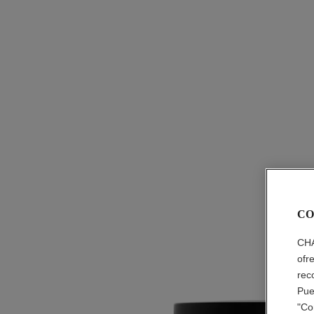
CO
CHA
ofr
rec
Pue
"Co