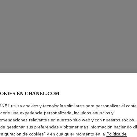
N°1 DE 
OKIES EN CHANEL.COM
RICA RE
NEL utiliza cookies y tecnologías similares para personalizar el conte
ecerle una experiencia personalizada, incluidos anuncios y
Alisa – Nutre – P
omendaciones relevantes en nuestro sitio web y con nuestros socios.
Más información
de gestionar sus preferencias y obtener más información haciendo cl
Ref. 140020
nfiguración de cookies" y en cualquier momento en la
Política de