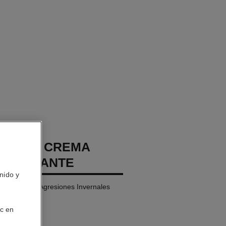
CHANEL CREMA
VITALIZANTE
nido y
rotege de las Agresiones Invernales
ic en