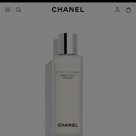
activar contraste alto
- navegación principal
buscar
cuenta
cest