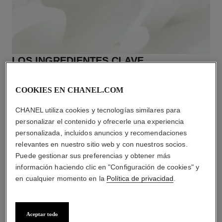
LOS INGREDIENTES CLAVE
La fórmula contiene un 95% de ingredientes de origen
natural*, entre los que se encuentran el agua de camelia y
COOKIES EN CHANEL.COM
dos tipos de AHA, el ácido cítrico y el ácido tartárico, que
aceleran la renovación de la piel, reducen la apariencia de los
CHANEL utiliza cookies y tecnologías similares para
poros y alisan la textura de la piel. El extracto de levadura de
personalizar el contenido y ofrecerle una experiencia
camelia ayuda a mantener la función de barrera de la piel.
personalizada, incluidos anuncios y recomendaciones
Según la norma ISO 16128.
relevantes en nuestro sitio web y con nuestros socios.
Puede gestionar sus preferencias y obtener más
información haciendo clic en "Configuración de cookies" y
en cualquier momento en la
Política de privacidad
.
Aceptar todo