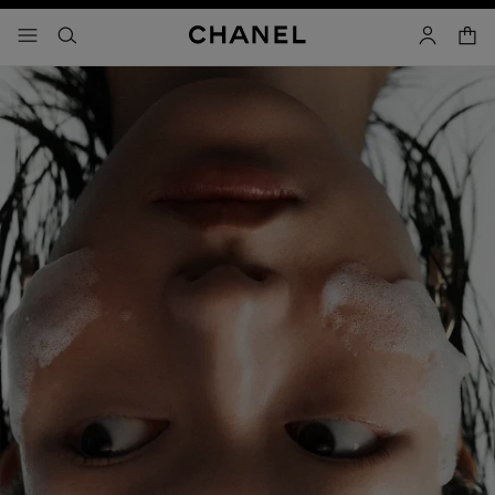
activar contraste alto
- navegación principal
buscar
cuenta
cest