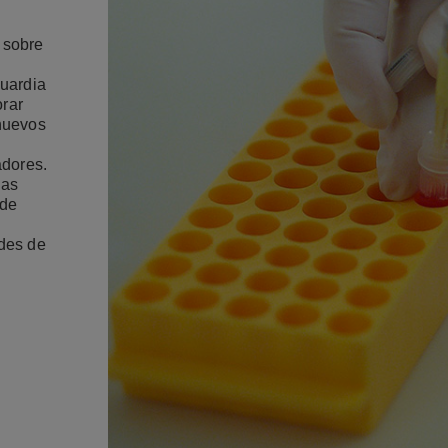
 sobre
guardia
orar
 nuevos
adores.
las
 de
ades de