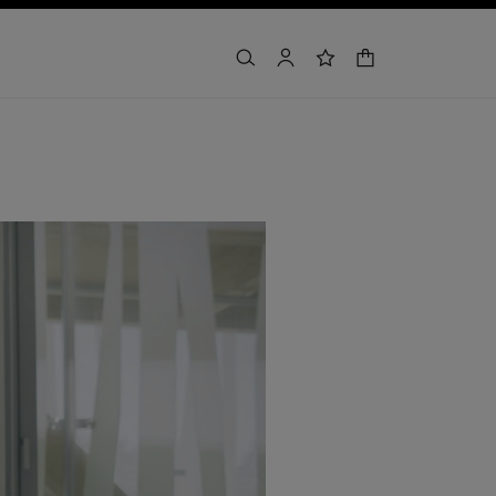
buscar
cuenta
lista de deseos
cesta