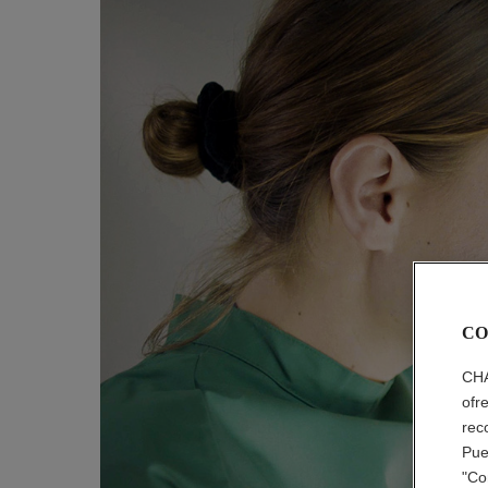
CO
CHA
ofr
rec
Pue
"Co