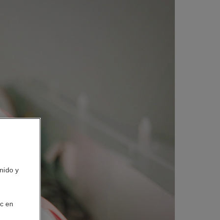
nido y
ic en