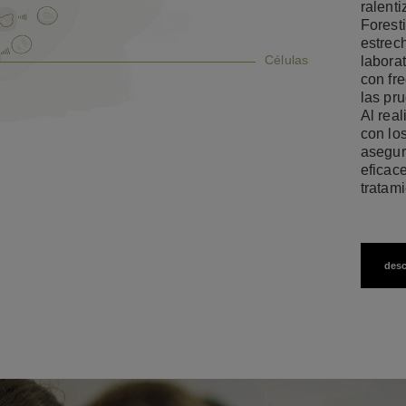
ralenti
Foresti
estrec
Células
laborat
con fre
las pr
Al rea
con los
asegur
eficac
tratam
desc