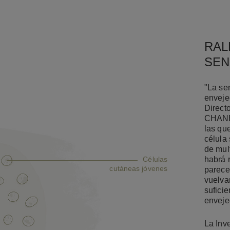
RAL
SEN
"La se
enveje
Directo
CHANEL
las qu
célula
de mul
Células
habrá 
cutáneas jóvenes
parece
vuelva
suficie
enveje
La Inv