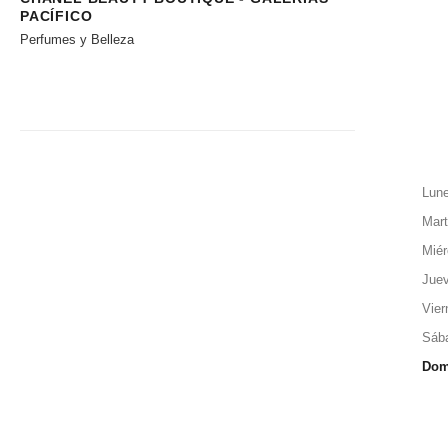
PACÍFICO
Perfumes y Belleza
Lun
Mar
Miér
Jue
Vier
Sáb
Dom