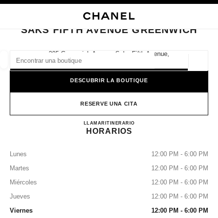
ACTIVAR CONTRASTE ALTO
CERRAR TARJETA DE BOUTIQUE SAKS FIFTH AVENUE GREENWICH
navegación principal
Buscar
Mi
navegación principal
SAKS FIFTH AVENUE GREENWICH
BUSCAR UNA BOUTIQUE
205 Greenwich Avenue Saks Fifth Avenue,
06830 Greenwich, Ct
Geoloc
las sugerencias se muestran debajo de esta barra de búsqueda
0 Sugerencias disponibles
DESCUBRIR LA BOUTIQUE
MODA
GAFAS
RELOJERÍA Y JOYERÍA
PERFUMES
resultado de los filtros por:
RESERVE UNA CITA
filtros
SAKS FIFTH AVENUE GR
LLAMAR
2038625300
ITINERARIO
HORARIOS
Lunes
12:00 PM - 6:00 PM
Martes
12:00 PM - 6:00 PM
Miércoles
12:00 PM - 6:00 PM
Jueves
12:00 PM - 6:00 PM
Viernes
12:00 PM - 6:00 PM