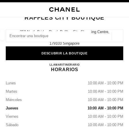
ACTIVAR CONTRASTE ALTO
CERRAR TARJETA DE BOUTIQUE RAFFLES CITY BOUTIQUE
navegación principal
Buscar
Mi
navegación principal
RAFFLES CITY BOUTIQUE
BUSCAR UNA BOUTIQUE
252 North Bridge Road, Raffles City Shopping Centre,
#01-03/04,
Geoloc
las sugerencias se muestran debajo de esta barra de búsqueda
0 Sugerencias disponibles
179103 Singapore
DESCUBRIR LA BOUTIQUE
MODA
GAFAS
RELOJERÍA Y JOYERÍA
PERFUMES
resultado de los filtros por:
filtros
RAFFLES CITY BOUTIQUE
LLAMAR
8003211500
ITINERARIO
HORARIOS
Lunes
10:00 AM - 10:00 PM
Martes
10:00 AM - 10:00 PM
Miércoles
10:00 AM - 10:00 PM
Jueves
10:00 AM - 10:00 PM
Viernes
10:00 AM - 10:00 PM
Sábado
10:00 AM - 10:00 PM