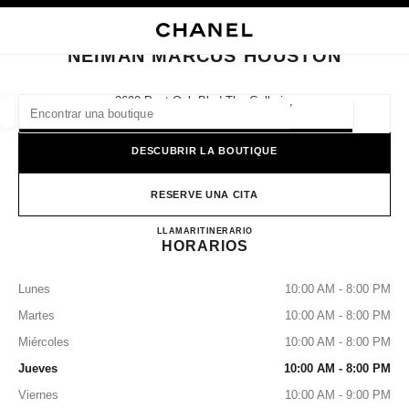
ACTIVAR CONTRASTE ALTO
CERRAR TARJETA DE BOUTIQUE NEIMAN MARCUS HOUSTON
navegación principal
Buscar
Mi
navegación principal
NEIMAN MARCUS HOUSTON
BUSCAR UNA BOUTIQUE
2600 Post Oak Blvd The Galleria,
77056 Houston, Tx
Geoloc
las sugerencias se muestran debajo de esta barra de búsqueda
0 Sugerencias disponibles
DESCUBRIR LA BOUTIQUE
MODA
GAFAS
RELOJERÍA Y JOYERÍA
PERFUMES
resultado de los filtros por:
RESERVE UNA CITA
filtros
NEIMAN MARCUS HOUST
LLAMAR
7136217100
ITINERARIO
HORARIOS
Lunes
10:00 AM - 8:00 PM
Martes
10:00 AM - 8:00 PM
Miércoles
10:00 AM - 8:00 PM
Jueves
10:00 AM - 8:00 PM
Viernes
10:00 AM - 9:00 PM