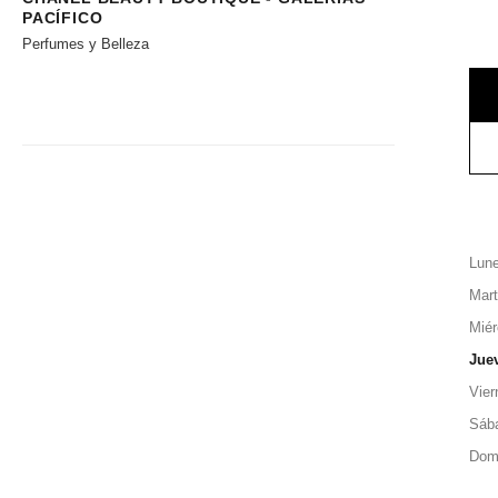
PACÍFICO
Perfumes y Belleza
Lun
Mar
Miér
Jue
Vier
Sáb
Dom