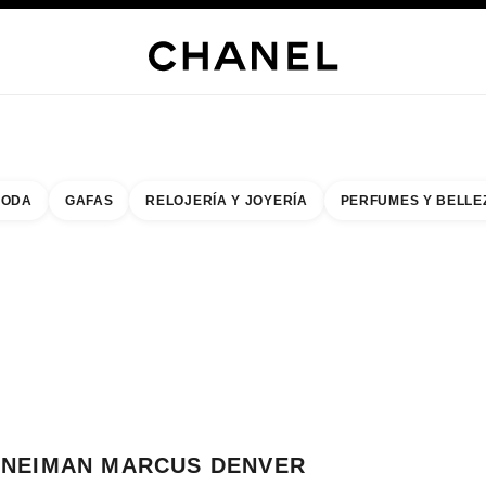
s
 JOYERÍA
JOYERÍA
RELOJERÍA
GAFAS
PERFUMES
MAQUILLAJE
TRATAMIENT
ODA
GAFAS
RELOJERÍA Y JOYERÍA
PERFUMES Y BELLE
do de los filtros por:
buscar la boutique más cercana
R TARJETA DE BOUTIQUE NEIMAN MARCUS DENVER
NEIMAN MARCUS DENVER