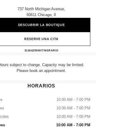
737 North Michigan Avenue,
60611 Chicago, Il
DESCUBRIR LA BOUTIQUE
RESERVE UNA CITA
NEIMAN MARCUS CHICAGO
3126425900
LLAMAR
ITINERARIO
Hours subject to change. Capacity may be limited.
Please book an appointment.
HORARIOS
es
10:00 AM - 7:00 PM
tes
10:00 AM - 7:00 PM
coles
10:00 AM - 7:00 PM
ves
10:00 AM - 7:00 PM