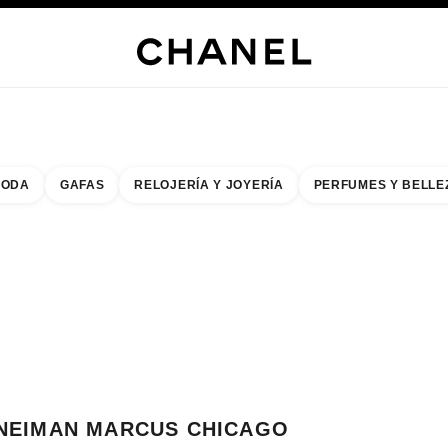
s
 JOYERÍA
JOYERÍA
RELOJERÍA
GAFAS
PERFUMES
MAQUILLAJE
TRATAMIENT
ODA
GAFAS
RELOJERÍA Y JOYERÍA
PERFUMES Y BELLE
do de los filtros por:
buscar la boutique más cercana
R TARJETA DE BOUTIQUE NEIMAN MARCUS CHICAGO
NEIMAN MARCUS CHICAGO