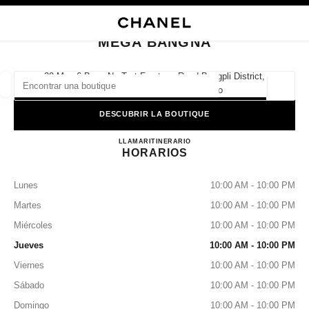
ACTIVAR CONTRASTE ALTO
CERRAR TARJETA DE BOUTIQUE MEGA BANGNA
navegación principal
Buscar
Mi
navegación principal
MEGA BANGNA
BUSCAR UNA BOUTIQUE
39 Moo 6 Bang Na-Trat Frontage Road Bangpli District,
10540 Samut Prakarn, Bang Kaeo
Geoloc
las sugerencias se muestran debajo de esta barra de búsqueda
0 Sugerencias disponibles
DESCUBRIR LA BOUTIQUE
MEGA BANGNA
MODA
GAFAS
LLAMAR
+66 2508 8996
RELOJERÍA Y JOYERÍA
ITINERARIO
PERFUMES
resultado de los filtros por:
filtros
HORARIOS
Lunes
10:00 AM - 10:00 PM
Martes
10:00 AM - 10:00 PM
Miércoles
10:00 AM - 10:00 PM
Jueves
10:00 AM - 10:00 PM
Viernes
10:00 AM - 10:00 PM
Sábado
10:00 AM - 10:00 PM
Domingo
10:00 AM - 10:00 PM