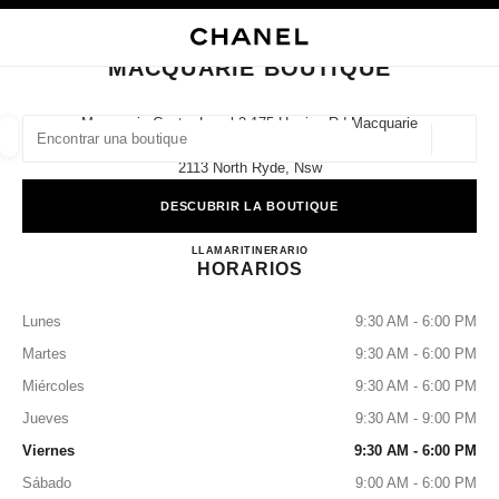
ACTIVAR CONTRASTE ALTO
CERRAR TARJETA DE BOUTIQUE MACQUARIE BOUTIQUE
navegación principal
Buscar
Mi
navegación principal
MACQUARIE BOUTIQUE
BUSCAR UNA BOUTIQUE
Macquarie Centre Level 2 175 Herring Rd Macquarie
Park,
Geoloc
las sugerencias se muestran debajo de esta barra de búsqueda
0 Sugerencias disponibles
2113 North Ryde, Nsw
DESCUBRIR LA BOUTIQUE
MODA
GAFAS
RELOJERÍA Y JOYERÍA
PERFUMES
resultado de los filtros por:
filtros
MACQUARIE BOUTIQUE
LLAMAR
1300 242 635
ITINERARIO
HORARIOS
Lunes
9:30 AM - 6:00 PM
Martes
9:30 AM - 6:00 PM
Miércoles
9:30 AM - 6:00 PM
Jueves
9:30 AM - 9:00 PM
Viernes
9:30 AM - 6:00 PM
Sábado
9:00 AM - 6:00 PM