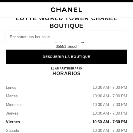
ACTIVAR CONTRASTE ALTO
CERRAR TARJETA DE BOUTIQUE LOTTE WORLD TOWER CHANEL BOUTI
navegación principal
Buscar
Mi
navegación principal
LOTTE WORLD TOWER CHANEL
BOUTIQUE
BUSCAR UNA BOUTIQUE
Geoloc
8f, 300 Olympic-Ro, Songpa-Gu,
las sugerencias se muestran debajo de esta barra de búsqueda
0 Sugerencias disponibles
05551 Seoul
DESCUBRIR LA BOUTIQUE
MODA
GAFAS
RELOJERÍA Y JOYERÍA
PERFUMES
resultado de los filtros por:
filtros
Lotte World Tower CHANEL B
LLAMAR
+82 80 805 9628
ITINERARIO
HORARIOS
Lunes
10:30 AM - 7:30 PM
Martes
10:30 AM - 7:30 PM
Miércoles
10:30 AM - 7:30 PM
Jueves
10:30 AM - 7:30 PM
Viernes
10:30 AM - 7:30 PM
Sábado
10:30 AM - 7:30 PM