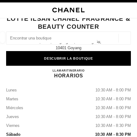
ACTIVAR CONTRASTE ALTO
CERRAR TARJETA DE BOUTIQUE LOTTE ILSAN CHANEL FRAGRANCE & 
navegación principal
Buscar
Mi
navegación principal
LOTTE ILSAN CHANEL FRAGRANCE &
BEAUTY COUNTER
BUSCAR UNA BOUTIQUE
Geoloc
2f, 1283, Jungang-Ro, Ilsandong-Gu,
las sugerencias se muestran debajo de esta barra de búsqueda
0 Sugerencias disponibles
10401 Goyang
DESCUBRIR LA BOUTIQUE
MODA
GAFAS
RELOJERÍA Y JOYERÍA
PERFUMES
resultado de los filtros por:
filtros
Lotte Ilsan CHANEL Fragrance
LLAMAR
+82 31 909 3253
ITINERARIO
HORARIOS
Lunes
10:30 AM - 8:00 PM
Martes
10:30 AM - 8:00 PM
Miércoles
10:30 AM - 8:00 PM
Jueves
10:30 AM - 8:00 PM
Viernes
10:30 AM - 8:30 PM
Sábado
10:30 AM - 8:30 PM