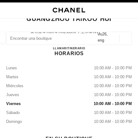
ACTIVAR CONTRASTE ALTO
CERRAR TARJETA DE BOUTIQUE GUANGZHOU TAIKOO HUI
navegación principal
Buscar
Mi
navegación principal
GUANGZHOU TAIKOO HUI
BUSCAR UNA BOUTIQUE
广州市天河区天河路383号太古汇商场mu26,
510000 Guangzhou, Guangdong Sheng
Geoloc
las sugerencias se muestran debajo de esta barra de búsqueda
0 Sugerencias disponibles
Guangzhou TaiKoo Hui
LLAMAR
2038165505
ITINERARIO
HORARIOS
MODA
GAFAS
RELOJERÍA Y JOYERÍA
PERFUMES
resultado de los filtros por:
filtros
Lunes
10:00 AM - 10:00 PM
Martes
10:00 AM - 10:00 PM
Miércoles
10:00 AM - 10:00 PM
Jueves
10:00 AM - 10:00 PM
Viernes
10:00 AM - 10:00 PM
Sábado
10:00 AM - 10:00 PM
Domingo
10:00 AM - 10:00 PM